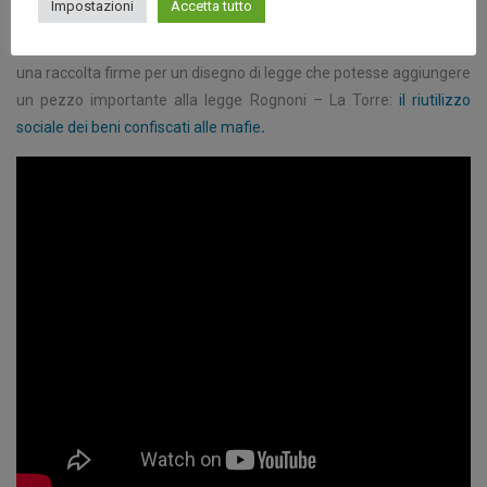
Impostazioni
Accetta tutto
Nel 1995 nasce Libera e lancia la prima campagna nazionale con
una raccolta firme per un disegno di legge che potesse aggiungere
un pezzo importante alla legge Rognoni – La Torre:
il riutilizzo
sociale dei beni confiscati alle mafie
.