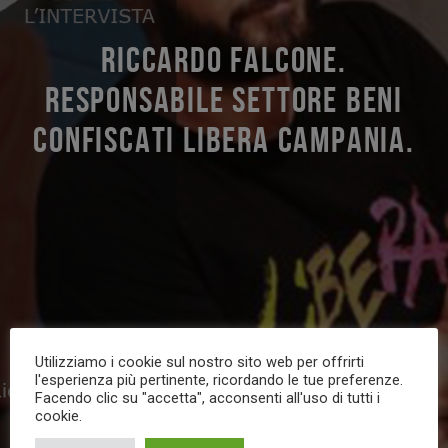
RICCARDO FALCONE.
RESPONSABILE SETTORE BENI
CONFISCATI LIBERA CAMPANIA.
Utilizziamo i cookie sul nostro sito web per offrirti
l'esperienza più pertinente, ricordando le tue preferenze.
Facendo clic su "accetta", acconsenti all'uso di tutti i
cookie.