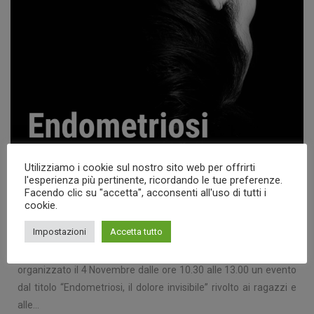
Utilizziamo i cookie sul nostro sito web per offrirti
l'esperienza più pertinente, ricordando le tue preferenze.
Facendo clic su "accetta", acconsenti all'uso di tutti i
cookie.
“ENDOMETRIOSI, IL DOLORE INVISIBILE”
Impostazioni
Accetta tutto
L’Università degli Studi Internazionali di Roma UNINT, ha
organizzato il 4 Novembre dalle ore 10.30 alle 13.00 un evento
dal titolo “Endometriosi, il dolore invisibile” rivolto ai ragazzi e
alle…