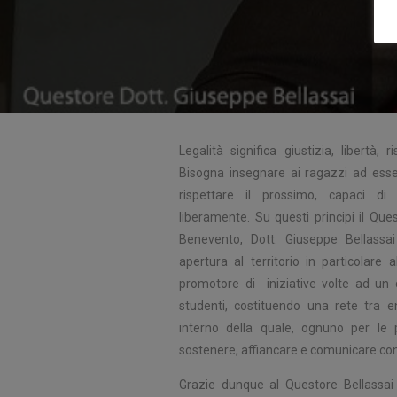
Legalità significa giustizia, libertà,
Bisogna insegnare ai ragazzi ad essere
rispettare il prossimo, capaci di 
liberamente. Su questi principi il Que
Benevento, Dott. Giuseppe Bellassai
apertura al territorio in particolare
promotore di iniziative volte ad un d
studenti, costituendo una rete tra ent
interno della quale, ognuno per le
sostenere, affiancare e comunicare con 
Grazie dunque al Questore Bellassai 