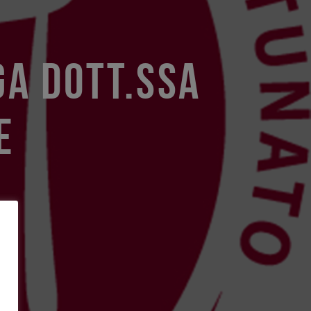
GA DOTT.SSA
E