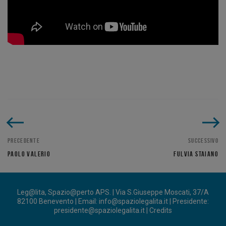
PRECEDENTE
SUCCESSIVO
PAOLO VALERIO
FULVIA STAIANO
Leg@lita, Spazio@perto APS. | Via S.Giuseppe Moscati, 37/A
82100 Benevento | Email:
info@spaziolegalita.it
| Presidente:
presidente@spaziolegalita.it
|
Credits