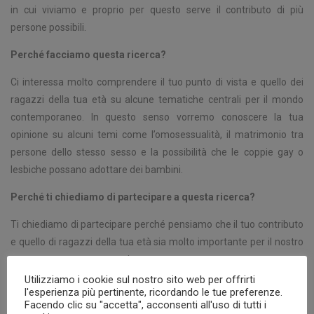
in cui viviamo e proprio per questo serve il contributo di più
persone possibili.
Perché facciamo questa ricerca?
Ci interessa molto comprendere il tuo punto di vista e quello dei
ragazzi della tua età su alcune tematiche centrali per il mondo
contemporaneo. In questo senso vorremo conoscere la tua
opinione su alcuni temi come l’omosessualità, il matrimonio tra
persone dello stesso sesso e la possibilità che le coppie gay o
lesbiche possano adottare dei bambini.
Perché ti chiediamo di partecipare a questa ricerca?
Ti chiediamo di partecipare perché pensiamo che il tuo contributo
e quello di ragazzi della tua età sia molto importante per il nostro
progetto e per aumentare la conoscenza su questo tema.
Utilizziamo i cookie sul nostro sito web per offrirti
Cosa succederà se decidi di partecipare?
l'esperienza più pertinente, ricordando le tue preferenze.
Facendo clic su "accetta", acconsenti all'uso di tutti i