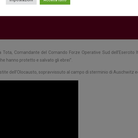
 Tota, Comandante del Comando Forze Operative Sud dell’Esercito Ita
che hanno protetto e salvato gli ebrei”.
ite dell’Olocausto, sopravvissuto al campo di sterminio di Auschwitz e