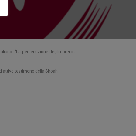
liano: “La persecuzione degli ebrei in
d attivo testimone della Shoah.