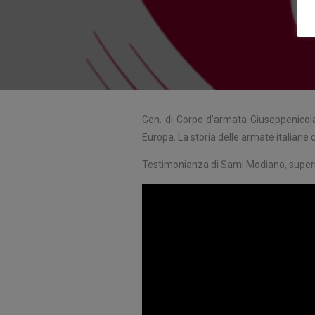
Gen. di Corpo d’armata Giuseppenicola
Europa. La storia delle armate italiane 
Testimonianza di Sami Modiano, superst