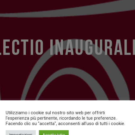
LECTIO INAUGURAL
Utilizziamo i cookie sul nostro sito web per offrirti
l'esperienza più pertinente, ricordando le tue preferenze.
Facendo clic su "accetta", acconsenti all'uso di tutti i cookie.
Impostazioni
Accetta tutto