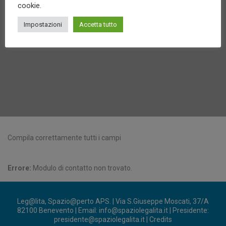
cookie.
Impostazioni
Accetta tutto
Compila correttamente tutti i campi
Errore:
Modulo di contatto non trovato.
Leg@lita, Spazio@perto APS. | Via S.Giuseppe Moscati, 37/A
82100 Benevento | Email:
info@spaziolegalita.it
| Presidente:
presidente@spaziolegalita.it
|
Credits