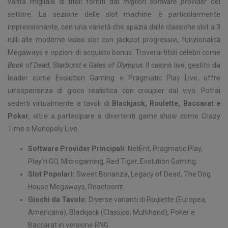
vanta migliaia di titoli forniti dai
migliori software provider
del
settore. La sezione delle slot machine è particolarmente
impressionante, con una varietà che spazia dalle classiche slot a 3
rulli alle moderne video slot con jackpot progressivi, funzionalità
Megaways e opzioni di acquisto bonus. Troverai titoli celebri come
Book of Dead
,
Starburst
e
Gates of Olympus
. Il casinò live, gestito da
leader come Evolution Gaming e Pragmatic Play Live, offre
un’esperienza di gioco realistica con croupier dal vivo. Potrai
sederti virtualmente a tavoli di
Blackjack, Roulette, Baccarat e
Poker
, oltre a partecipare a divertenti game show come Crazy
Time e Monopoly Live.
Software Provider Principali:
NetEnt, Pragmatic Play,
Play’n GO, Microgaming, Red Tiger, Evolution Gaming.
Slot Popolari:
Sweet Bonanza, Legacy of Dead, The Dog
House Megaways, Reactoonz.
Giochi da Tavolo:
Diverse varianti di Roulette (Europea,
Americana), Blackjack (Classico, Multihand), Poker e
Baccarat in versione RNG.