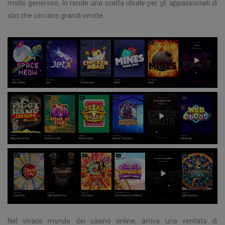
molto generoso, lo rende una scelta ideale per gli appassionati di
slot che cercano grandi vincite.
Nel vivace mondo dei casinò online, arriva una ventata di