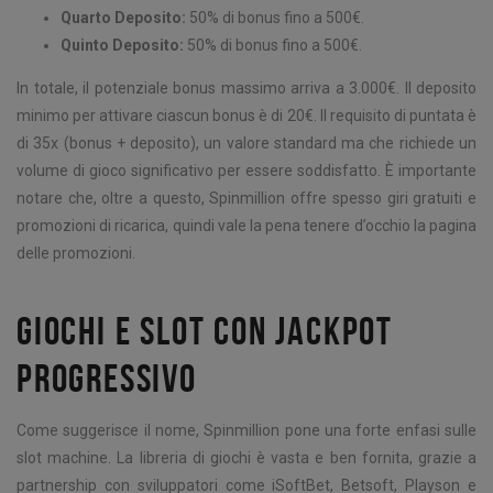
Quarto Deposito:
50% di bonus fino a 500€.
Quinto Deposito:
50% di bonus fino a 500€.
In totale, il potenziale bonus massimo arriva a 3.000€. Il deposito
minimo per attivare ciascun bonus è di 20€. Il requisito di puntata è
di 35x (bonus + deposito), un valore standard ma che richiede un
volume di gioco significativo per essere soddisfatto. È importante
notare che, oltre a questo, Spinmillion offre spesso giri gratuiti e
promozioni di ricarica, quindi vale la pena tenere d’occhio la pagina
delle promozioni.
GIOCHI E SLOT CON JACKPOT
PROGRESSIVO
Come suggerisce il nome, Spinmillion pone una forte enfasi sulle
slot machine. La libreria di giochi è vasta e ben fornita, grazie a
partnership con sviluppatori come iSoftBet, Betsoft, Playson e