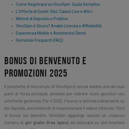
Come Registrarsi su VinciSpin: Guida Semplice
L’Offerta di Giochi: Slot, Casinò Live e Altro
Metodi di Deposito e Prelievo
VinciSpin è Sicuro? Analisi Licenza e Affidabilità
Esperienza Mobile e Assistenza Clienti
Domande Frequenti (FAQ)
BONUS DI BENVENUTO E
PROMOZIONI 2025
Il pacchetto di benvenuto di VinciSpin è senza dubbio uno dei suoi
punti di forza principali, pensato per attirare nuovi giocatori con
un’offerta generosa. Per il 2025, il bonus si articola solitamente su
più depositi, permettendo di massimizzare il valore ottenuto. Oltre
al bonus sul deposito, VinciSpin aggiunge spesso un cospicuo
numero di
giri gratis (free spins)
da utilizzare su slot machine