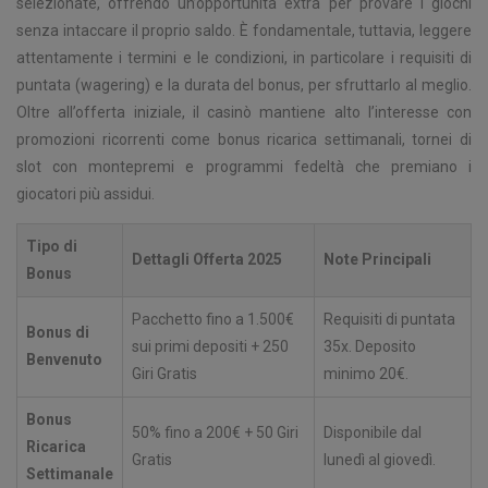
selezionate, offrendo un’opportunità extra per provare i giochi
senza intaccare il proprio saldo. È fondamentale, tuttavia, leggere
attentamente i termini e le condizioni, in particolare i requisiti di
puntata (wagering) e la durata del bonus, per sfruttarlo al meglio.
Oltre all’offerta iniziale, il casinò mantiene alto l’interesse con
promozioni ricorrenti come bonus ricarica settimanali, tornei di
slot con montepremi e programmi fedeltà che premiano i
giocatori più assidui.
Tipo di
Dettagli Offerta 2025
Note Principali
Bonus
Pacchetto fino a 1.500€
Requisiti di puntata
Bonus di
sui primi depositi + 250
35x. Deposito
Benvenuto
Giri Gratis
minimo 20€.
Bonus
50% fino a 200€ + 50 Giri
Disponibile dal
Ricarica
Gratis
lunedì al giovedì.
Settimanale