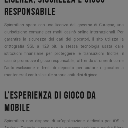
RESPONSABILE
Spinmillion opera con una licenza del governo di Curaçao, una
giurisdizione comune per molti casinò online internazionali. Per
garantire la sicurezza dei dati dei giocatori, il sito utilizza la
crittografia SSL a 128 bit, la stessa tecnologia usata dalle
istituzioni finanziarie per proteggere le transazioni. Inoltre, il
casinò promuove il gioco responsabile, offrendo strumenti come
l’auto-esclusione e limiti di deposito per aiutare i giocatori a
mantenere il controllo sulle proprie abitudini di gioco.
L’ESPERIENZA DI GIOCO DA
MOBILE
Spinmillion non dispone di un’applicazione dedicata per iOS o
Android. Tuttavia, questo non è un grosso problema, poiché il loro