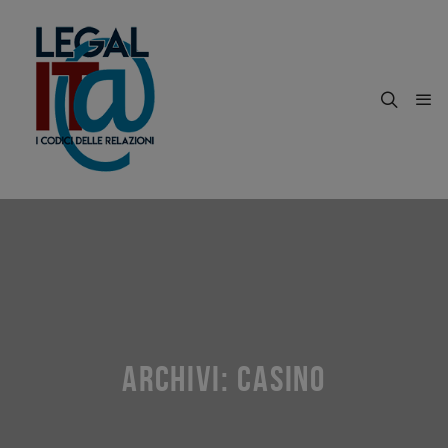
ARCHIVI:
CASINO