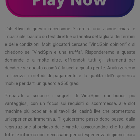
L’obiettivo di questa recensione è fornire una visione chiara e
imparziale, basata su test diretti e un’analisi dettagliata dei termini
e delle condizioni. Molti giocatori cercano “VinciSpin opinioni” o si
chiedono se “VinciSpin è una truffa”. Risponderemo a queste
domande e a molte altre, offrendoti tutti gli strumenti per
decidere se questo casinò è la scelta giusta per te. Analizzeremo
la licenza, i metodi di pagamento e la qualità dell’esperienza
mobile per darti un quadro a 360 gradi.
Preparati a scoprire i segreti di VinciSpin: dai bonus più
vantaggiosi, con un focus sui requisiti di scommessa, alle slot
machine più popolari e ai tavoli del casinò live che promettono
un’esperienza immersiva. Ti guideremo passo dopo passo, dalla
registrazione al prelievo delle vincite, assicurandoci che tu abbia
tutte le informazioni necessarie per un’esperienza di gioco sicura