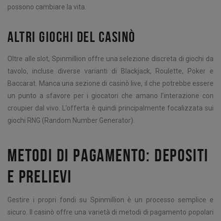
possono cambiare la vita.
ALTRI GIOCHI DEL CASINÒ
Oltre alle slot, Spinmillion offre una selezione discreta di giochi da
tavolo, incluse diverse varianti di Blackjack, Roulette, Poker e
Baccarat. Manca una sezione di casinò live, il che potrebbe essere
un punto a sfavore per i giocatori che amano l’interazione con
croupier dal vivo. L’offerta è quindi principalmente focalizzata sui
giochi RNG (Random Number Generator).
METODI DI PAGAMENTO: DEPOSITI
E PRELIEVI
Gestire i propri fondi su Spinmillion è un processo semplice e
sicuro. Il casinò offre una varietà di metodi di pagamento popolari