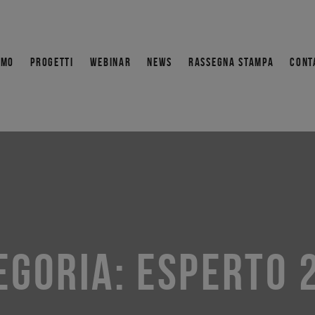
AMO
PROGETTI
WEBINAR
NEWS
RASSEGNA STAMPA
CONT
EGORIA:
ESPERTO 