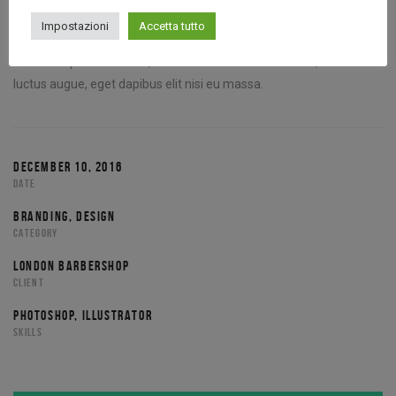
Pellentesque quis eros lobortis, vestibulum turpis ac, pulvinar odio.
Impostazioni
Accetta tutto
Praesent vulputate a elit ac mollis. In sit amet ipsum turpis.
Pellentesque venenatis, libero vel euismod lobortis, mi metus
luctus augue, eget dapibus elit nisi eu massa.
DECEMBER 10, 2016
DATE
BRANDING, DESIGN
CATEGORY
LONDON BARBERSHOP
CLIENT
PHOTOSHOP, ILLUSTRATOR
SKILLS