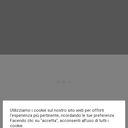
GRID SIDEBAR PROJECT
Utilizziamo i cookie sul nostro sito web per offrirti
l'esperienza più pertinente, ricordando le tue preferenze.
Facendo clic su "accetta", acconsenti all'uso di tutti i
cookie.
Lorem ipsum dolor sit amet, consectetur adipiscing elit.