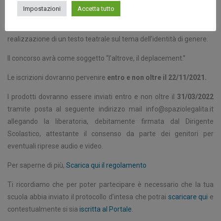
manipolazione e la trasposizione linguistica.
Impostazioni
Accetta tutto
I partecipanti dovranno scrivere una sceneggiatura per la
realizzazione di un testo teatrale sul tema dell’identità di genere.
Il concorso avrà come soggetto “l’altrove, il deplacement.”
Le iscrizioni dovranno pervenire
entro e non oltre il 22/11/2021.
I prodotti dovranno essere inviati entro e non oltre il
31/03/2022
tramite posta al seguente indirizzo mail info@spaziolegalita.it
allegando la liberatoria, debitamente firmata dal Dirigente
Scolastico, attestante il consenso da parte dei genitori per
eventuali riprese audio e video.
Per saperne di più,
Scarica qui il regolamento
Ti ricordiamo che per poter partecipare è necessario che la tua
scuola abbia inviato il protocollo d’intesa che potrai
scaricare qui
e
contestualmente si sia
iscritta al Portale
.