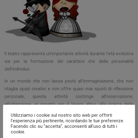
Il teatro rappresenta un’importante attività durante l’età evolutiva
sia per la formazione del carattere che della personalità
dell’individuo.
In un mondo che non lascia posto all’immaginazione, che non
ritaglia spazi creativi e non offre quasi mai spunti di riflessione
personale, questa attività costringe all’osservazione,
all’attenzione, al rispetto per il lavoro altrui, alla ricerca delle
sensazione ed emozioni, alla collaborazione tra gruppo ed
Utilizziamo i cookie sul nostro sito web per offrirti
individui, all’analisi di situazioni e personaggi, a capacità
l'esperienza più pertinente, ricordando le tue preferenze.
Facendo clic su "accetta", acconsenti all'uso di tutti i
espressive non solo verbali, alla lettura e comprensione di testi;
cookie.
spesso anche alla scrittura dei testi da rappresentare attraverso la