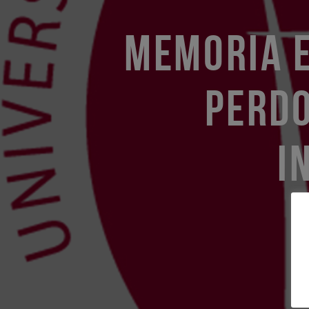
MEMORIA E
PERDO
I