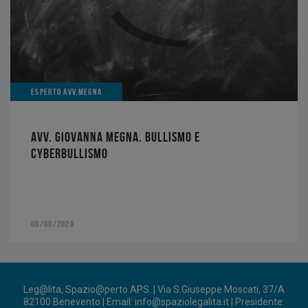
ESPERTO AVV.MEGNA
AVV. GIOVANNA MEGNA. BULLISMO E
CYBERBULLISMO
09/09/2020
Leg@lita, Spazio@perto APS. | Via S.Giuseppe Moscati, 37/A
82100 Benevento | Email:
info@spaziolegalita.it
| Presidente: