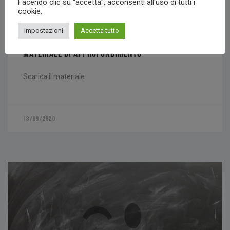
Facendo clic su "accetta", acconsenti all'uso di tutti i
cookie.
ESPERTO AVV.MEGNA
Impostazioni
Accetta tutto
MATERIALE DI APPROFONDIMENTO
Scarica il materiale
18/09/2020