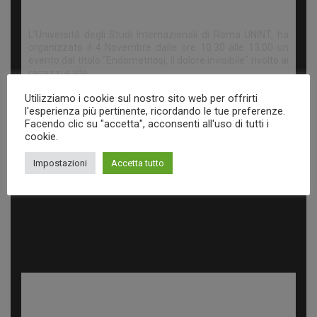
L’Università degli Studi Internazionali di Roma UNINT, ha
organizzato il 4 Novembre dalle ore 10.30 alle 13.00 un
evento dal titolo “Endometriosi, il dolore invisibile” rivolto ai
ragazzi e alle…
Utilizziamo i cookie sul nostro sito web per offrirti
l'esperienza più pertinente, ricordando le tue preferenze.
Facendo clic su "accetta", acconsenti all'uso di tutti i
cookie.
Impostazioni
Accetta tutto
Progetti 2022-2023