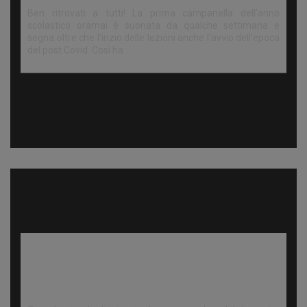
Ben ritrovati a tutti! La prima campanella dell’anno
scolastico oramai è suonata da qualche settimana e
segna oltre che l’inzio delle lezioni anche l’avvio dell’epoca
del post Covid. Così ha…
Minori e persone vulnerabili, tutela,
ascolto, prevenzione