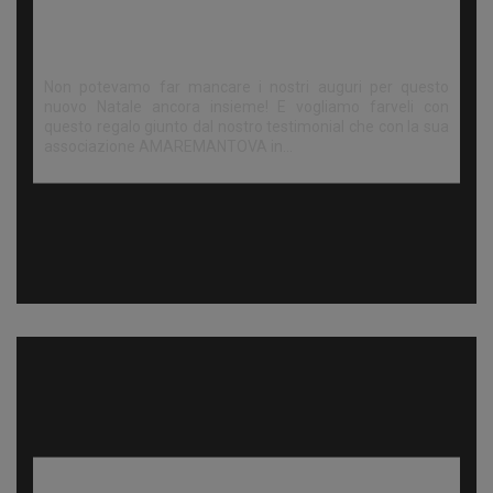
Auguri di Buon Natale 2022
Non potevamo far mancare i nostri auguri per questo
nuovo Natale ancora insieme! E vogliamo farveli con
questo regalo giunto dal nostro testimonial che con la sua
associazione AMAREMANTOVA in…
“Endometriosi, il dolore invisibile”