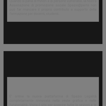
Quando si parla di minori e di persone vulnerabili, la nostra
Associazione di promozione sociale Spazio@perto non
può far mancare il proprio contributo a supporto della
formazione per docenti, studenti…
Nuovo portale www.spaziolegalita.it
E’ online la nuova piattaforma di Spazio Legalità
completamente rinnovata nella veste grafica e nelle
funzionalità. Visita il sito per scoprire tutte le sezioni e le