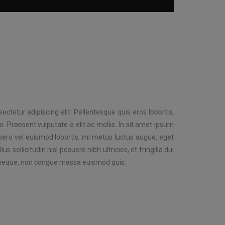
ctetur adipiscing elit. Pellentesque quis eros lobortis,
o. Praesent vulputate a elit ac mollis. In sit amet ipsum
ibero vel euismod lobortis, mi metus luctus augue, eget
s sollicitudin nisl posuere nibh ultricies, et fringilla dui
g neque, non congue massa euismod quis.