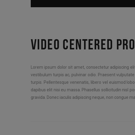
VIDEO CENTERED PRO
Lorem ipsum dolor sit amet, consectetur adipiscing elit
vestibulum turpis ac, pulvinar odio. Praesent vulputate 
turpis. Pellentesque venenatis, libero vel euismod lob
dapibus elit nisi eu massa. Phasellus sollicitudin nisl pos
gravida. Donec iaculis adipiscing neque, non congue m