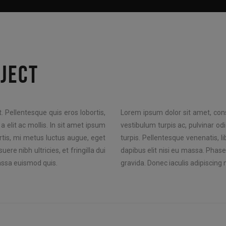
JECT
. Pellentesque quis eros lobortis,
Lorem ipsum dolor sit amet, conse
a elit ac mollis. In sit amet ipsum
vestibulum turpis ac, pulvinar odi
ortis, mi metus luctus augue, eget
turpis. Pellentesque venenatis, l
uere nibh ultricies, et fringilla dui
dapibus elit nisi eu massa. Phasellu
assa euismod quis.
gravida. Donec iaculis adipiscin