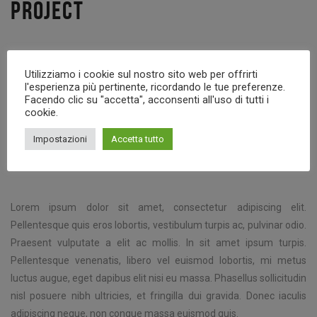
PROJECT
Lorem ipsum dolor sit amet, consectetur adipiscing elit.
Utilizziamo i cookie sul nostro sito web per offrirti
Pellentesque quis eros lobortis, vestibulum turpis ac, pulvinar odio.
l'esperienza più pertinente, ricordando le tue preferenze.
Praesent vulputate a elit ac mollis. In sit amet ipsum turpis.
Facendo clic su "accetta", acconsenti all'uso di tutti i
cookie.
Pellentesque venenatis, libero vel euismod lobortis, mi metus
luctus augue, eget dapibus elit nisi eu massa. Phasellus sollicitudin
Impostazioni
Accetta tutto
nisl posuere nibh ultricies, et fringilla dui gravida. Donec iaculis
adipiscing neque, non congue massa euismod quis.
Lorem ipsum dolor sit amet, consectetur adipiscing elit.
Pellentesque quis eros lobortis, vestibulum turpis ac, pulvinar odio.
Praesent vulputate a elit ac mollis. In sit amet ipsum turpis.
Pellentesque venenatis, libero vel euismod lobortis, mi metus
luctus augue, eget dapibus elit nisi eu massa. Phasellus sollicitudin
nisl posuere nibh ultricies, et fringilla dui gravida. Donec iaculis
adipiscing neque, non congue massa euismod quis.