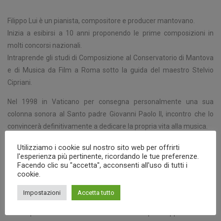
Filippo Lui è un pianista, compositore e producer mantovano.
Inizia a esibirsi a 10 anni proponendo le prime composizioni in
molti concorsi nazionali.
Intraprende gli studi di Composizione al Conservatorio di Mantova
e di Musica da Film a Roma sotto la guida del maestro Stelvio
Cipriani.
Nel 1998 in Vaticano per consegna personalmente una sua
colonna sonora al Santo padre Giovanni Paolo II, incontro che lo
convincerà definitivamente a dedicare la propria vita alla musica.
Scrivere una dedica musicale a Lady Diana, ottenendo il
Utilizziamo i cookie sul nostro sito web per offrirti
ringraziamento autografo dei principi di William e Harry. Crea un
l'esperienza più pertinente, ricordando le tue preferenze.
progetto musicale chiamato Crystal Music che fonde l’armonia
Facendo clic su "accetta", acconsenti all'uso di tutti i
cookie.
classica con le atmosfere elettroniche e il rock. Scrive colonne
sonore per il Cinema e il Vaticano, che sceglie i brani di Filippo Lui
Impostazioni
Accetta tutto
per il film “Tu Es Petrus”, e per l’opera “Lux in Arcana” commissiona
al compositore una colonna sonora dal sapore appositamente